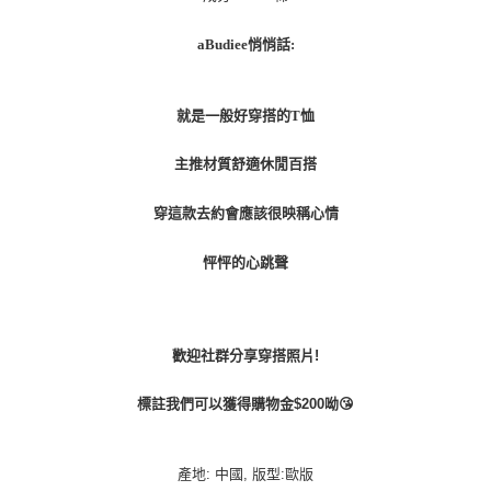
aBudiee悄悄話:
就是一般好穿搭的T恤
主推材質舒適休閒百搭
穿這款去約會應該很映稱心情
怦怦的心跳聲
歡迎社群分享穿搭照片!
標註我們可以獲得購物金$200呦😘
產地: 中國, 版型:歐版