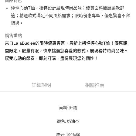
商品特色
悠遊付
怦怦心動T恤，獨特設計展現時尚品味；優質面料觸感柔軟舒
適；精選款式滿足不同風格需求；限時優惠專區，優惠驚喜不容
ATM付款
錯過。
貨到付款
銷售重點
來自La aBudiee的限時優惠專區，最新上架怦怦心動T恤！優惠期
運送方式
間限定，數量有限，快來挑選您喜愛的款式，展現獨特時尚品味。
付款後全家純取貨
感受心動的節奏，即刻訂購，盡情展現您的個性！
每筆NT$100，滿NT$1,000(含以上)免運費
付款後7-11純取貨
每筆NT$100，滿NT$1,500(含以上)免運費
詳細說明
相關推薦
宅配
每筆NT$100，滿NT$1,000(含以上)免運費
面料: 針織
宅配貨到付款
每筆NT$100，滿NT$1,000(含以上)免運費
颜色: 奶油杏
成分: 100%棉